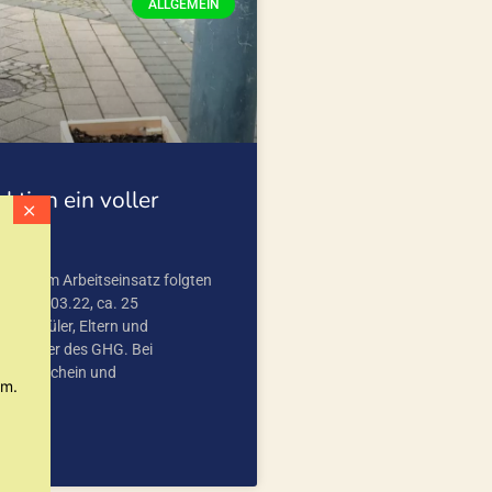
ALLGEMEIN
ktion ein voller
dung zum Arbeitseinsatz folgten
em 12.03.22, ca. 25
nd Schüler, Eltern und
nd Lehrer des GHG. Bei
Sonnenschein und
um.