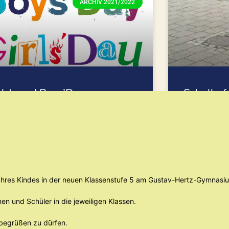
ARCHIV 2021/2022
rls‘- und Boys’Day am
Schulhofa
.04.2022
Erfolg
28.04.2022 ist es wieder soweit – Jungs
Unserer Einla
 Mädchen ab der 5. Klasse können einen
am Samstag, d
 lang in Berufe schnuppern, in denen meist
Schülerinnen u
r
Lehrerinnen u
strahlendem 
e Ihres Kindes in der neuen Klassenstufe 5 am Gustav-Hertz-Gymnasi
TERLESEN »
WEITERLESEN »
nen und Schüler in die jeweiligen Klassen.
 begrüßen zu dürfen.