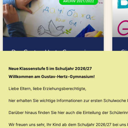
ARCHIV 2021/2022
Das Gustav-Hertz-Gymnasium
Gi
zeigt Solidarität mit der
28
Ukraine
Neue Klassenstufe 5 im Schuljahr 2026/27
Am 
Willkommen am Gustav-Hertz-Gymnasium!
und
Angesichts der schockierenden Ereignisse und
Tag
verheerenden Anschläge der letzten Wochen im
Liebe Eltern, liebe Erziehungsberechtigte,
ehe
Ukraine-Krieg drückt das GHG seine Solidarität
gegenüber dem ukrainischen Volk aus. „In
hier erhalten Sie wichtige Informationen zur ersten Schulwoch
diesen unsicheren
WEI
Darüber hinaus finden Sie hier auch die Einteilung der Schülerin
WEITERLESEN »
Wir freuen uns sehr, Ihr Kind ab dem Schuljahr 2026/27 bei uns