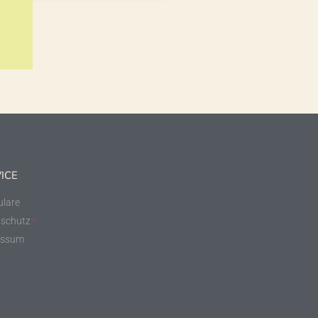
ICE
lare
schutz
essum