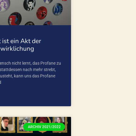
 ist ein Akt der
rwirklichung
nsch nicht lernt, das Profane zu
stattdessen nach mehr strebt,
zusteht, kann uns das Profane
d
ARCHIV 2021/2022