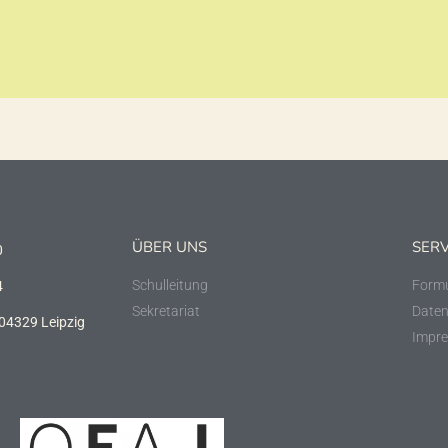
1
2
3
4
ÜBER UNS
SERV
0
Schulleitung
Formu
4
Sekretariat
Daten
 04329 Leipzig
Impr