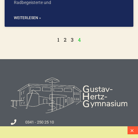
Radbegeisterte und
WEITERLESEN »
1
2
3
4
0341 - 250 25 10
0341 - 250 25 14