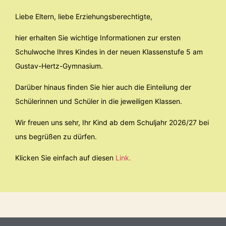
Liebe Eltern, liebe Erziehungsberechtigte,
hier erhalten Sie wichtige Informationen zur ersten
Schulwoche Ihres Kindes in der neuen Klassenstufe 5 am
The biggest fears and hopes in our
Gustav-Hertz-Gymnasium.
senior classes
Darüber hinaus finden Sie hier auch die Einteilung der
Schülerinnen und Schüler in die jeweiligen Klassen.
On the way to becoming an adult you think about many
an option and different chances in life. This may cause
Wir freuen uns sehr, Ihr Kind ab dem Schuljahr 2026/27 bei
you to develop fears
uns begrüßen zu dürfen.
WEITERLESEN »
Klicken Sie einfach auf diesen
Link.
1
2
3
4