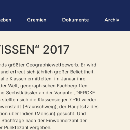
leben
Gremien
Dokumente
Archiv
SSEN“ 2017
nds größter Geographiewettbewerb. Er wird
d erfreut sich jährlich großer Beliebtheit.
alle Klassen ermittelten im Januar ihre
der Welt, geographischen Fachbegriffen
nd Sechstklässler an der Variante „DIERCKE
tellten sich die Klassensieger 7 -10 wieder
öwenstadt (Braunschweig), der Hauptsitz des
tion über Indien (Monsun) gesucht. Und
r Stichfrage nach der Einwohnerzahl der
her Punktezahl vergeben.