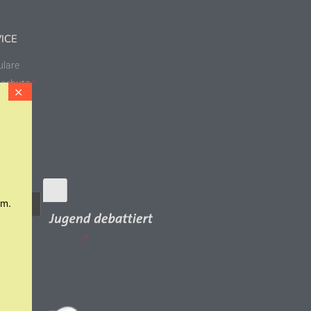
ICE
lare
schutz
essum
um.