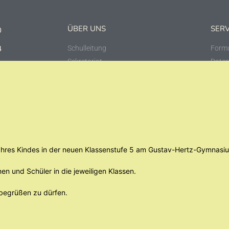
ÜBER UNS
SERV
0
Schulleitung
Formu
4
Sekretariat
Daten
 04329 Leipzig
Impr
e Ihres Kindes in der neuen Klassenstufe 5 am Gustav-Hertz-Gymnasi
nen und Schüler in die jeweiligen Klassen.
 begrüßen zu dürfen.