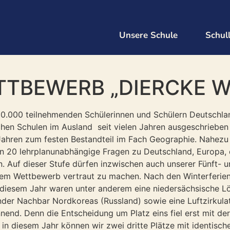
Unsere Schule
Schul
TBEWERB „DIERCKE WI
10.000 teilnehmenden Schülerinnen und Schülern Deutschla
hen Schulen im Ausland seit vielen Jahren ausgeschrieben un
 Jahren zum festen Bestandteil im Fach Geographie. Nahezu 
en 20 lehrplanunabhängige Fragen zu Deutschland, Europa, 
 Auf dieser Stufe dürfen inzwischen auch unserer Fünft- u
em Wettbewerb vertraut zu machen. Nach den Winterferien s
 diesem Jahr waren unter anderem eine niedersächsische L
nder Nachbar Nordkoreas (Russland) sowie eine Luftzirkula
end. Denn die Entscheidung um Platz eins fiel erst mit de
in diesem Jahr können wir zwei dritte Plätze mit identisc