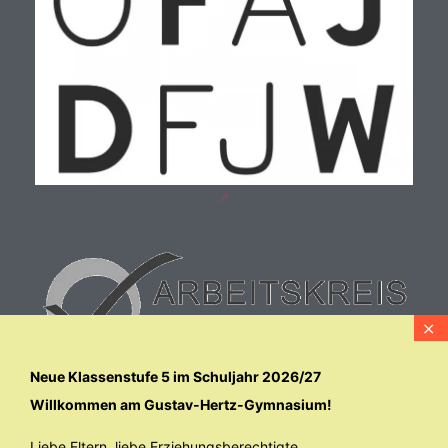
Neue Klassenstufe 5 im Schuljahr 2026/27
Willkommen am Gustav-Hertz-Gymnasium!
Liebe Eltern, liebe Erziehungsberechtigte,