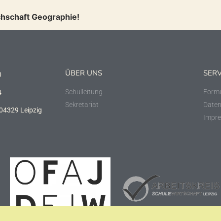
chschaft Geographie!
ÜBER UNS
SERV
0
Schulleitung
Formu
4
Sekretariat
Daten
 04329 Leipzig
Impr