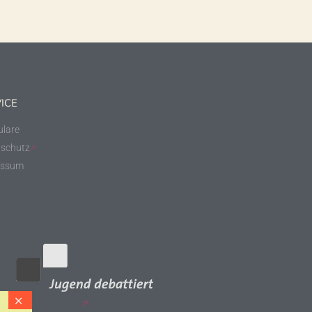
ICE
lare
schutz
essum