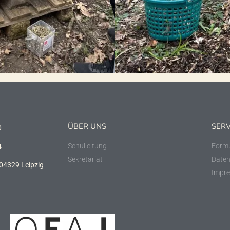
ÜBER UNS
SERV
0
Schulleitung
Formu
4
Sekretariat
Daten
 04329 Leipzig
Impr