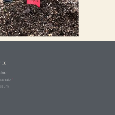
ICE
lare
schutz
essum