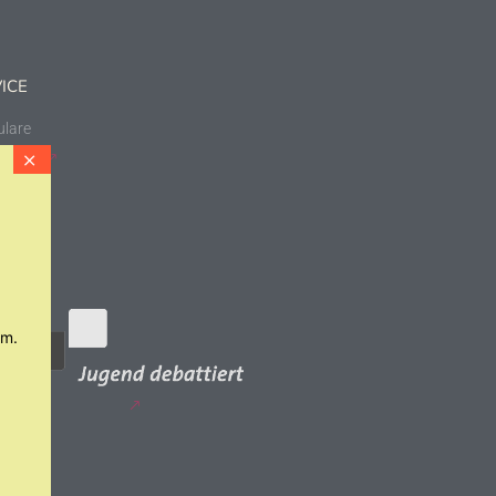
ICE
lare
schutz
essum
um.