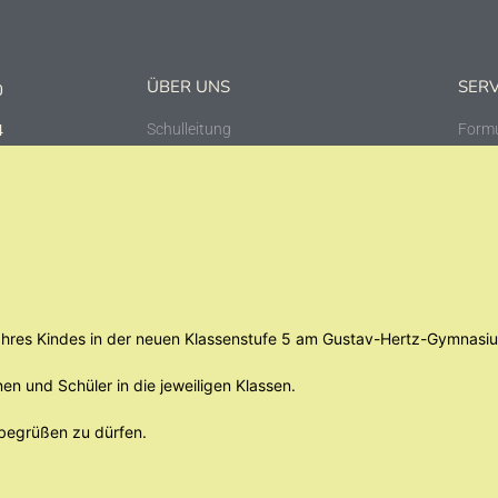
ÜBER UNS
SERV
0
Schulleitung
Formu
4
Sekretariat
Daten
 04329 Leipzig
Impr
e Ihres Kindes in der neuen Klassenstufe 5 am Gustav-Hertz-Gymnasi
nen und Schüler in die jeweiligen Klassen.
 begrüßen zu dürfen.